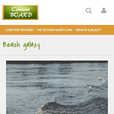
CONTENTBOARD
HD DUVAR KAĞITLARI
BEACH GALAXY
Beach galaxy