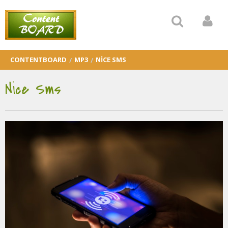
CONTENTBOARD
MP3
NICE SMS
Nice Sms