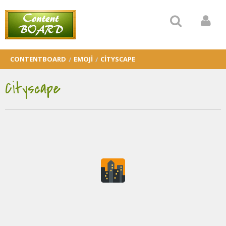
CONTENTBOARD
EMOJI
CITYSCAPE
Cityscape