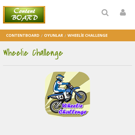
CONTENTBOARD
OYUNLAR
WHEELIE CHALLENGE
Wheelie Challenge